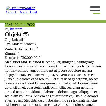
23
Mai
20. Juni 2022
By
hiercom
Objekt #5
Objektdetails
Typ
Einfamilienhaus
2
Wohnfläche
ca. 90 m
Zimmer
4
Kaufpreis
530.000,00 €
Mahlsdorf Süd, Kleinod in sehr guter, ruhiger Siedlungslage
Lorem ipsum dolor sit amet, consetetur sadipscing elitr, sed diam
nonumy eirmod tempor invidunt ut labore et dolore magna
aliquyam erat, sed diam voluptua. At vero eos et accusam et
justo duo dolores et ea rebum. Stet clita kasd gubergren, no sea
takimata sanctus est Lorem ipsum dolor sit amet. Lorem ipsum
dolor sit amet, consetetur sadipscing elitr, sed diam nonumy
eirmod tempor invidunt ut labore et dolore magna aliquyam erat,
sed diam voluptua. At vero eos et accusam et justo duo dolores
et ea rebum. Stet clita kasd gubergren, no sea takimata sanctus
est Lorem ipsum dolor sit amet. Lorem ipsum dolor sit amet,