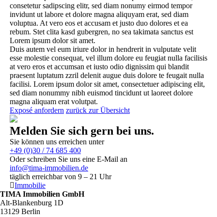
consetetur sadipscing elitr, sed diam nonumy eirmod tempor
invidunt ut labore et dolore magna aliquyam erat, sed diam
voluptua. At vero eos et accusam et justo duo dolores et ea
rebum. Stet clita kasd gubergren, no sea takimata sanctus est
Lorem ipsum dolor sit amet.
Duis autem vel eum iriure dolor in hendrerit in vulputate velit
esse molestie consequat, vel illum dolore eu feugiat nulla facilisis
at vero eros et accumsan et iusto odio dignissim qui blandit
praesent luptatum zzril delenit augue duis dolore te feugait nulla
facilisi. Lorem ipsum dolor sit amet, consectetuer adipiscing elit,
sed diam nonummy nibh euismod tincidunt ut laoreet dolore
magna aliquam erat volutpat.
Exposé anfordern
zurück zur Übersicht
Melden Sie sich gern bei uns.
Sie können uns erreichen unter
+49 (0)30 / 74 685 400
Oder schreiben Sie uns eine E-Mail an
info@tima-immobilien.de
täglich erreichbar von 9 – 21 Uhr
Immobilie
TIMA Immobilien GmbH
Alt-Blankenburg 1D
13129 Berlin